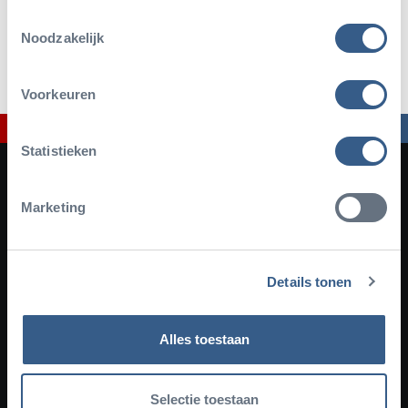
Toestemmingsselectie
Welche Daten werden von uns
Noodzakelijk
gesammelt?
Voorkeuren
Statistieken
Marketing
Details tonen
Facebook
Instagram
YouTube
TikTok
Newsletter
Alles toestaan
Melden Sie sich für unseren Newsletter an
Selectie toestaan