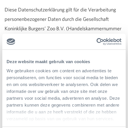
Diese Datenschutzerklärung gilt für die Verarbeitung
personenbezogener Daten durch die Gesellschaft
Koninklijke Burgers’ Zoo B.V. (Handelskammernummer
09010772), im Folgenden Burgers’ Zoo genannt.
Verarbeitung Ihrer
Deze website maakt gebruik van cookies
personenbezogenen Daten
We gebruiken cookies om content en advertenties te
personaliseren, om functies voor social media te bieden
Der Burgers’ Zoo nimmt den Schutz Ihrer
en om ons websiteverkeer te analyseren. Ook delen we
informatie over uw gebruik van onze site met onze
personenbezogenen Daten sehr ernst. Wir achten Ihre
partners voor social media, adverteren en analyse. Deze
Privatsphäre und behandeln Ihre Daten immer
partners kunnen deze gegevens combineren met andere
informatie die u aan ze heeft verstrekt of die ze hebben
vertraulich sowie im Sinne der Gesetzgebung.
verzameld op basis van uw gebruik van hun services.