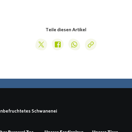
Teile diesen Artikel
Deel op Twitter
Deel op Facebook
Deel op WhatsApp
Kopieer link
 unbefruchtetes Schwanenei