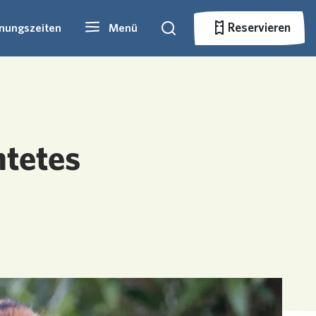
Reservieren
fnungszeiten
Menü
Suche
Reservieren
htetes