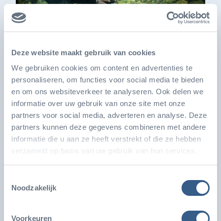
Deze website maakt gebruik van cookies
We gebruiken cookies om content en advertenties te
personaliseren, om functies voor social media te bieden
Der Burgers’ Zoo entwickelt das grösste
en om ons websiteverkeer te analyseren. Ook delen we
Seegras-Aquarium der Welt
informatie over uw gebruik van onze site met onze
Der Königliche Burgers’ Zoo entwickelt das weltweit
partners voor social media, adverteren en analyse. Deze
partners kunnen deze gegevens combineren met andere
größte Seegras-Aquarium mit einem Volumen von
informatie die u aan ze heeft verstrekt of die ze hebben
üb…
verzameld op basis van uw gebruik van hun services.
Toestemmingsselectie
Noodzakelijk
Voorkeuren