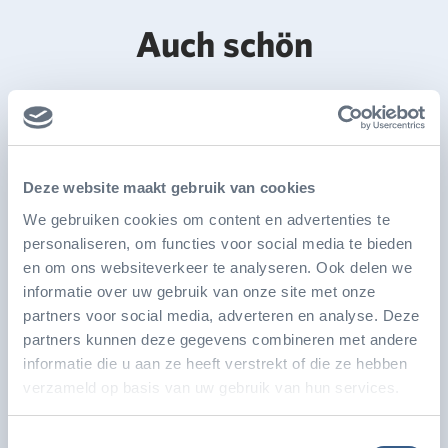
Auch schön
Deze website maakt gebruik van cookies
We gebruiken cookies om content en advertenties te
personaliseren, om functies voor social media te bieden
en om ons websiteverkeer te analyseren. Ook delen we
informatie over uw gebruik van onze site met onze
partners voor social media, adverteren en analyse. Deze
partners kunnen deze gegevens combineren met andere
Burgers' Zoo eröffnet Ökodisplay Desert
informatie die u aan ze heeft verstrekt of die ze hebben
nach umfangreichem Umbau
verzameld op basis van uw gebruik van hun services.
Der Königliche Burgers’ Zoo eröffnet am
Toestemmingsselectie