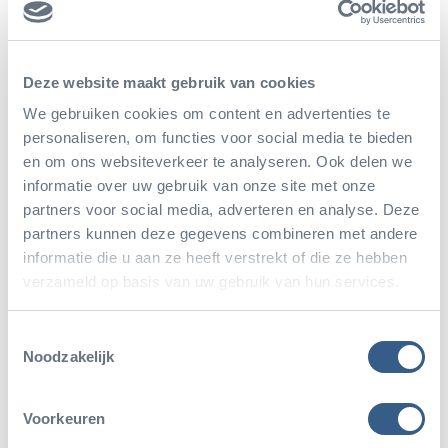
Im Permafrost wurden Eismumien dieser Tierart
gefunden, bei denen sogar der Mageninhalt
Deze website maakt gebruik van cookies
versteinert ist! Dadurch konnten Untersuchungen
We gebruiken cookies om content en advertenties te
zeigen, dass das Wollnashorn auch Äste, Rinde und
personaliseren, om functies voor social media te bieden
Blätter fraß. Wahrscheinlich hat es im Sommer in
en om ons websiteverkeer te analyseren. Ook delen we
informatie over uw gebruik van onze site met onze
der Mammutsteppe hauptsächlich Gras gefressen,
partners voor social media, adverteren en analyse. Deze
aber in den mageren Wintern auch viel Rinde und
partners kunnen deze gegevens combineren met andere
Äste.
informatie die u aan ze heeft verstrekt of die ze hebben
verzameld op basis van uw gebruik van hun services.
Fortpflanzung
Toestemmingsselectie
Noodzakelijk
Wissenschaftler haben die Milch- und Mahlzähne
dieser Eiszeittiere untersucht und mit den Zähnen
Voorkeuren