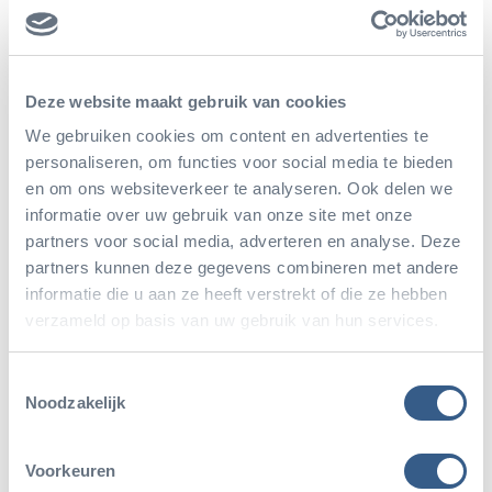
Tiere und die Pflanzen in diesem wunderschönen
Land sehr viel bewirken! Das Ökodisplay Burgers’
Mangrove ist von unserem Naturschutzprojekt
Deze website maakt gebruik van cookies
inspiriert und vermittelt, sozusagen wie ein
We gebruiken cookies om content en advertenties te
Botschafter, ein gutes Bild von der beeindruckenden
personaliseren, om functies voor social media te bieden
Flora und Fauna, die wir dort schützen. Ihre
en om ons websiteverkeer te analyseren. Ook delen we
informatie over uw gebruik van onze site met onze
Unterstützung für dieses Projekt wäre fantastisch:
partners voor social media, adverteren en analyse. Deze
Herzlichen Dank, auch im Namen aller Parkranger
partners kunnen deze gegevens combineren met andere
in Belize, die rund um die Uhr in diesem Gebiet
informatie die u aan ze heeft verstrekt of die ze hebben
verzameld op basis van uw gebruik van hun services.
arbeiten, um die Tiere und ihren Lebensraum zu
schützen und zu erhalten!
Toestemmingsselectie
Noodzakelijk
Voorkeuren