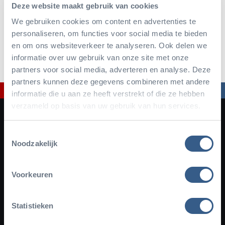
Deze website maakt gebruik van cookies
Im Folgenden wird erläutert, wie der Burgers’ Zoo mit
We gebruiken cookies om content en advertenties te
personenbezogenen Daten umgeht und welche Cookies
personaliseren, om functies voor social media te bieden
en om ons websiteverkeer te analyseren. Ook delen we
von uns und Dritten auf burgerszoo.de gesetzt werden.
informatie over uw gebruik van onze site met onze
partners voor social media, adverteren en analyse. Deze
partners kunnen deze gegevens combineren met andere
informatie die u aan ze heeft verstrekt of die ze hebben
verzameld op basis van uw gebruik van hun services.
Toestemmingsselectie
Noodzakelijk
Voorkeuren
Facebook
Instagram
YouTube
TikTok
Newsletter
Statistieken
Melden Sie sich für unseren Newsletter an