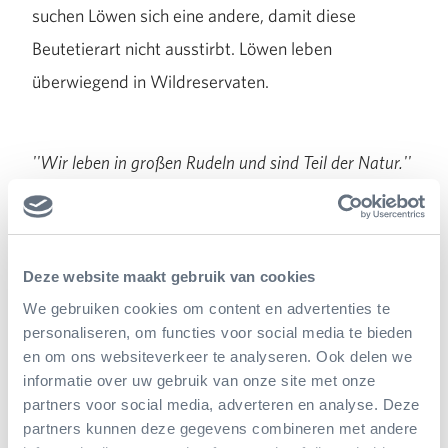
suchen Löwen sich eine andere, damit diese
Beutetierart nicht ausstirbt. Löwen leben
überwiegend in Wildreservaten.
''Wir leben in großen Rudeln und sind Teil der Natur.''
''Bargeldloses Zahlen hilft gegen den Klimawandel
und schützt unsere Nahrungsquellen.''
''Bitte hier mit Karte zahlen, damit wir König der Tiere
Deze website maakt gebruik van cookies
bleiben können!''
We gebruiken cookies om content en advertenties te
personaliseren, om functies voor social media te bieden
en om ons websiteverkeer te analyseren. Ook delen we
Rote Diamant-Klapperschlange
informatie over uw gebruik van onze site met onze
partners voor social media, adverteren en analyse. Deze
partners kunnen deze gegevens combineren met andere
Die rote Diamant-Klapperschlangeist Teil der