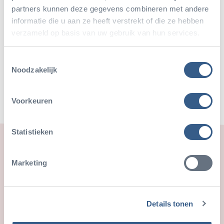
partners kunnen deze gegevens combineren met andere
informatie die u aan ze heeft verstrekt of die ze hebben
verzameld op basis van uw gebruik van hun services.
Teile diesen Artikel
Toestemmingsselectie
Deel op Twitter
Deel op Facebook
Deel op WhatsApp
Kopieer link
Noodzakelijk
Voorkeuren
Statistieken
Auch schön
Marketing
Details tonen