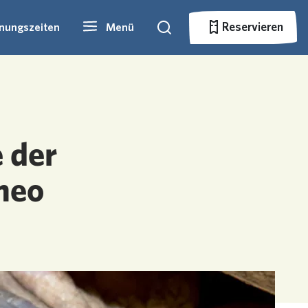
Reservieren
fnungszeiten
Menü
Suche
Reservieren
 der
neo