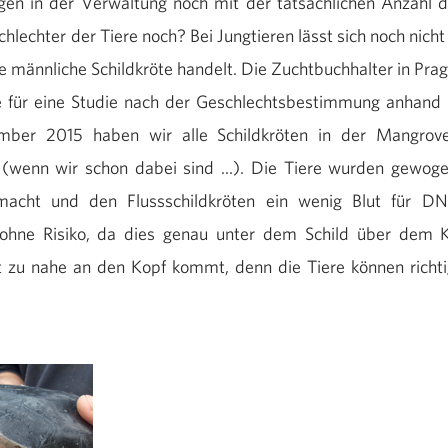
gen in der Verwaltung noch mit der tatsächlichen Anzahl
hlechter der Tiere noch? Bei Jungtieren lässt sich noch nicht
e männliche Schildkröte handelt. Die Zuchtbuchhalter in Pr
e für eine Studie nach der Geschlechtsbestimmung anhand 
ber 2015 haben wir alle Schildkröten in der Mangrove
n (wenn wir schon dabei sind ...). Die Tiere wurden gewo
macht und den Flussschildkröten ein wenig Blut für D
 ohne Risiko, da dies genau unter dem Schild über dem 
 zu nahe an den Kopf kommt, denn die Tiere können richti