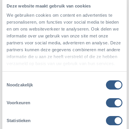
Deze website maakt gebruik van cookies
Weibchen vorhanden. Die Blutuntersuchung ergab
We gebruiken cookies om content en advertenties te
jedoch, dass die Nieren nicht optimal funktionierten,
personaliseren, om functies voor social media te bieden
was kein Grund zur Beunruhigung darstellte, jedoch
en om ons websiteverkeer te analyseren. Ook delen we
weiterhin gut beobachtet werden sollte. Zur
informatie over uw gebruik van onze site met onze
partners voor social media, adverteren en analyse. Deze
Vermeidung von Problemen wurde entschieden,
partners kunnen deze gegevens combineren met andere
diesem Tier weniger eiweißreiche Kost anzubieten,
informatie die u aan ze heeft verstrekt of die ze hebben
verzameld op basis van uw gebruik van hun services.
um die Nieren etwas zu entlasten.
Toestemmingsselectie
Noodzakelijk
Puzzle
Vorläufig sieht es danach aus, dass das
Voorkeuren
Rotluchsweibchen körperlich in Ordnung ist und
daher problemlos trächtig werden könnte. Wir
Statistieken