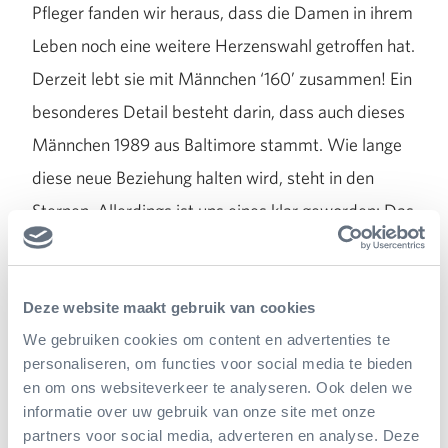
Pfleger fanden wir heraus, dass die Damen in ihrem
Leben noch eine weitere Herzenswahl getroffen hat.
Derzeit lebt sie mit Männchen ‘160’ zusammen! Ein
besonderes Detail besteht darin, dass auch dieses
Männchen 1989 aus Baltimore stammt. Wie lange
diese neue Beziehung halten wird, steht in den
Sternen. Allerdings ist uns eines klar geworden: Das
Weibchen ‘161’ steht auf coole, dominante
Männchen. Denn beide Herren der Schöpfung (160
und 162) fallen genau in diese Kategorie!
Deze website maakt gebruik van cookies
We gebruiken cookies om content en advertenties te
personaliseren, om functies voor social media te bieden
en om ons websiteverkeer te analyseren. Ook delen we
informatie over uw gebruik van onze site met onze
partners voor social media, adverteren en analyse. Deze