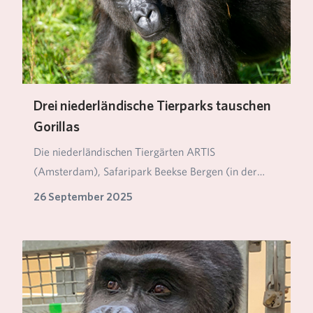
Drei niederländische Tierparks tauschen
Gorillas
Die niederländischen Tiergärten ARTIS
(Amsterdam), Safaripark Beekse Bergen (in der
Nähe von Tilburg…
26 September 2025