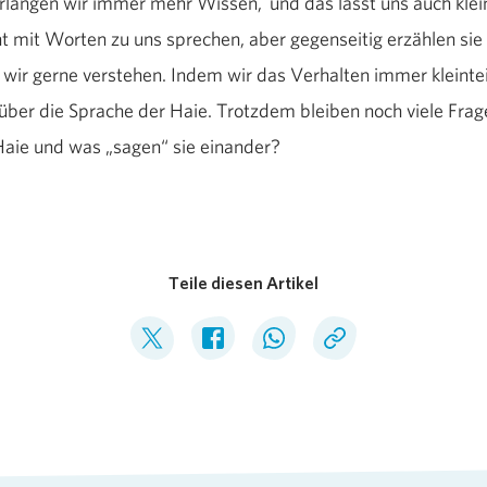
langen wir immer mehr Wissen, und das lässt uns auch kle
t mit Worten zu uns sprechen, aber gegenseitig erzählen sie
ir gerne verstehen. Indem wir das Verhalten immer kleinteil
r über die Sprache der Haie. Trotzdem bleiben noch viele Frage
aie und was „sagen“ sie einander?
Teile diesen Artikel
Deel op Twitter
Deel op Facebook
Deel op WhatsApp
Kopieer link