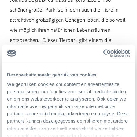
schöner großer Park ist, in dem auch die Tiere in
attraktiven großzügigen Gehegen leben, die so weit
wie möglich ihren natürlichen Lebensräumen
entsprechen. „Dieser Tierpark gibt einem die
Gelegenheit, Tiere zu beobachten, die man sonst
überhaupt nie zu Gesicht bekommen hätte. Lernt
man diese Tiere kennen, bekommt man Respekt vor
Deze website maakt gebruik van cookies
ihnen und erkennt, warum es so wichtig ist, dass sie
We gebruiken cookies om content en advertenties te
weiterhin existieren. Außerdem gibt es eine große
personaliseren, om functies voor social media te bieden
en om ons websiteverkeer te analyseren. Ook delen we
Vielfalt von Pflanzen und farbenfrohen, duftenden
informatie over uw gebruik van onze site met onze
Blumen, die in den Niederlanden nicht wachsen.“
partners voor social media, adverteren en analyse. Deze
partners kunnen deze gegevens combineren met andere
informatie die u aan ze heeft verstrekt of die ze hebben
Jolanda fotografiert mit einer Canon Eos 6D
verzameld op basis van uw gebruik van hun services.