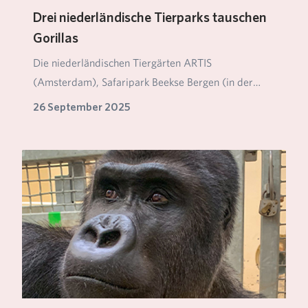
Drei niederländische Tierparks tauschen
Gorillas
Die niederländischen Tiergärten ARTIS
(Amsterdam), Safaripark Beekse Bergen (in der
Nähe von Tilburg…
26 September 2025