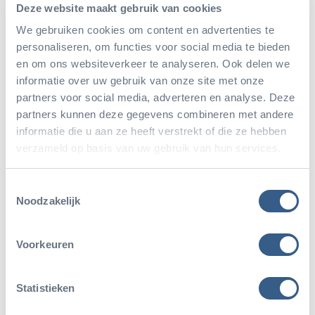
auch geschlechtlich fort, was in Aquarien nicht so
Deze website maakt gebruik van cookies
We gebruiken cookies om content en advertenties te
ganz einfach klappt. Neben dem natürlichen
personaliseren, om functies voor social media te bieden
Mondzyklus, den die Korallen durch das
en om ons websiteverkeer te analyseren. Ook delen we
durchsichtige Dach wahrnehmen können, verstärkt
informatie over uw gebruik van onze site met onze
partners voor social media, adverteren en analyse. Deze
ein künstlicher Mond über dem Becken den
partners kunnen deze gegevens combineren met andere
Mondrhythmus und synchronisiert so die
informatie die u aan ze heeft verstrekt of die ze hebben
Fortpflanzung der Korallen.
verzameld op basis van uw gebruik van hun services.
Toestemmingsselectie
Noodzakelijk
Teile diesen Artikel
Voorkeuren
Deel op Twitter
Deel op Facebook
Deel op WhatsApp
Kopieer link
Statistieken