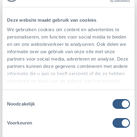
Entwicklungen auf diesem Gebiet verfolgen wir sehr
aufmerksam!
Deze website maakt gebruik van cookies
We gebruiken cookies om content en advertenties te
Die meisten Fische im Ocean fressen Fisch. Auf der
personaliseren, om functies voor social media te bieden
en om ons websiteverkeer te analyseren. Ook delen we
Speisekarte der Ocean-Bewohner stehen nur
informatie over uw gebruik van onze site met onze
Fische, die im „Viswijzer“ als unbedenklich
partners voor social media, adverteren en analyse. Deze
angeführt sind. Dies ist der niederländische
partners kunnen deze gegevens combineren met andere
informatie die u aan ze heeft verstrekt of die ze hebben
Einkaufsratgeber der Good Fish Foundation,
verzameld op basis van uw gebruik van hun services.
Stichting De Noordzee und des WWF. So
vermeiden wir die Verwendung von bedrohten und
Toestemmingsselectie
Noodzakelijk
überfischten Fischarten als Futter!
Voorkeuren