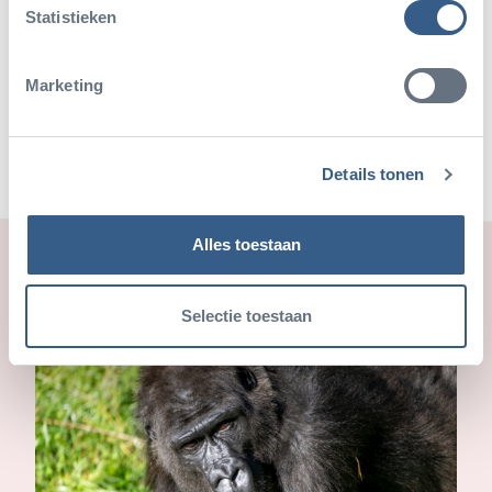
Statistieken
Teile diesen Artikel
Deel op Twitter
Deel op Facebook
Deel op WhatsApp
Kopieer link
Marketing
Details tonen
Alles toestaan
Auch schön
Selectie toestaan