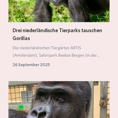
Drei niederländische Tierparks tauschen
Gorillas
Die niederländischen Tiergärten ARTIS
(Amsterdam), Safaripark Beekse Bergen (in der
Nähe von Tilburg…
26 September 2025