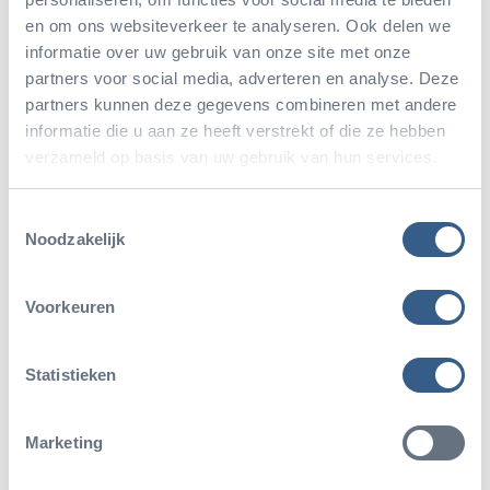
Eier legen, aber leider nicht ausbrüten. Falls diese
en om ons websiteverkeer te analyseren. Ook delen we
Eier befruchtet sind, hofft der Arnheimer Tierpark,
informatie over uw gebruik van onze site met onze
dass es den beiden Männchen im Burgers’ Zoo
partners voor social media, adverteren en analyse. Deze
partners kunnen deze gegevens combineren met andere
gelingt, die Eier auszubrüten.
informatie die u aan ze heeft verstrekt of die ze hebben
verzameld op basis van uw gebruik van hun services.
Eine großartige Belohnung der
Toestemmingsselectie
geleisteten Arbeit!
Noodzakelijk
Am Dienstag, den 3. Juli 2018 machten die drei
Voorkeuren
jungen Rennkuckucke den Eindruck, in Kürze das
Nest verlassen zu wollen. Das Elternpaar hatte an
Statistieken
diesem Morgen bereits drei neue Eier gelegt.
Schnell ergriffen die Tierpfleger die Gelegenheit, die
Marketing
Jungvögel mit Ringen zu versehen und einige Federn