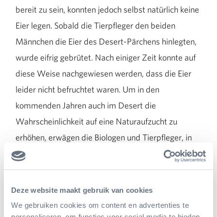
bereit zu sein, konnten jedoch selbst natürlich keine
Eier legen. Sobald die Tierpfleger den beiden
Männchen die Eier des Desert-Pärchens hinlegten,
wurde eifrig gebrütet. Nach einiger Zeit konnte auf
diese Weise nachgewiesen werden, dass die Eier
leider nicht befruchtet waren. Um in den
kommenden Jahren auch im Desert die
Wahrscheinlichkeit auf eine Naturaufzucht zu
erhöhen, erwägen die Biologen und Tierpfleger, in
naher Zukunft mit einem der jetzigen Jungen ein
neues Zuchtpaar zusammenzustellen. Zudem
erwartet der Burgers’ Zoo Rennkuckuck-Eier aus
Deze website maakt gebruik van cookies
dem Zoo Diergaarde Blijdorp, wo die Vögel zwar
We gebruiken cookies om content en advertenties te
personaliseren, om functies voor social media te bieden