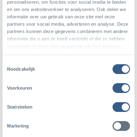
personaliseren, om functies voor social media te bieden
anderen Theorie zufolge sind die Streifen ein
en om ons websiteverkeer te analyseren. Ook delen we
Abwehrmechanismus gegen Insekten wie
informatie over uw gebruik van onze site met onze
Tsetsefliegen und Bremsen. Wieder eine andere
partners voor social media, adverteren en analyse. Deze
partners kunnen deze gegevens combineren met andere
Theorie geht davon aus, dass Raubtiere sich von all
informatie die u aan ze heeft verstrekt of die ze hebben
den Streifen irritieren lassen und vor lauter Streifen
verzameld op basis van uw gebruik van hun services.
das Tier nicht sehen. Möglicherweise funktioniert
Toestemmingsselectie
das Streifenmuster auch wie eine Art Barcode:
Noodzakelijk
Dank der Streifen können Zebras ihre Artgenossen
voneinander unterscheiden. Auf dieselbe Weise
Voorkeuren
halten auch die Tierpfleger die Tiere auseinander.
Das ist sehr praktisch bei der administrativen
Statistieken
Überwachung der Zebras.
Marketing