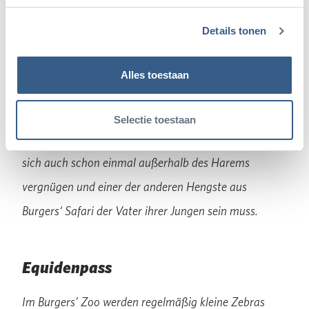
Das Gras auf der anderen Seite …
Details tonen
Die bei den meisten Zebras auftretende
Haremsstruktur bedeutet übrigens nicht, dass das
Alles toestaan
Männchen automatisch der Vater aller in seinem
Harem geborenen Jungtiere ist. Genetische
Selectie toestaan
Untersuchungen haben gezeigt, dass die Weibchen
sich auch schon einmal außerhalb des Harems
vergnügen und einer der anderen Hengste aus
Burgers‘ Safari der Vater ihrer Jungen sein muss.
Equidenpass
Im Burgers’ Zoo werden regelmäßig kleine Zebras