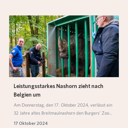
Leistungsstarkes Nashorn zieht nach
Belgien um
Am Donnerstag, den 17. Oktober 2024, verlässt ein
32 Jahre altes Breitmaulnashorn den Burgers’ Zoo
i…
17 Oktober 2024