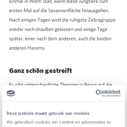
einmal in ihrem Stall, wenn diese Jungtiere zum
ersten Mal auf die Savannenfläche hinausgehen.
Nach einigen Tagen wird die ruhigste Zebragruppe
wieder nach draußen gelassen und einige Tage
später, einer nach dem anderen, auch die beiden
anderen Harems.
Ganz schön gestreift
Es gibt unterschiedliche Theorien in Bezug auf die
Frage, warum Zebras gestreift sind. Eine besagt,
dass durch die abwechselnd dunklen und hellen
Streifen kleine kühlende Luftwirbel entstehen, die
Deze website maakt gebruik van cookies
die Hitze für die Tiere erträglicher machen. Einer
We gebruiken cookies om content en advertenties te