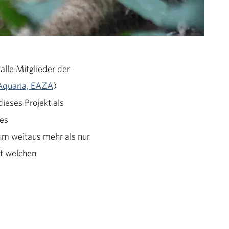
lle Mitglieder der
 Aquaria, EAZA
)
ieses Projekt als
hes
um weitaus mehr als nur
it welchen