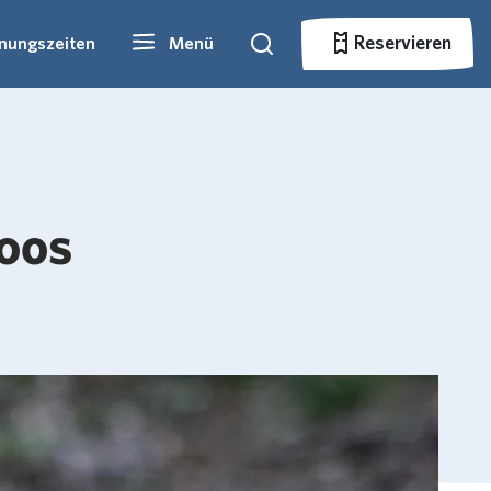
Reservieren
fnungszeiten
Menü
Suche
Reservieren
oos