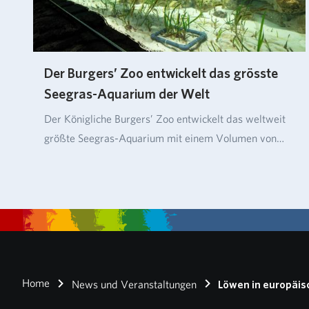
Der Burgers’ Zoo entwickelt das grösste
Seegras-Aquarium der Welt
Der Königliche Burgers’ Zoo entwickelt das weltweit
größte Seegras-Aquarium mit einem Volumen von
üb…
Home
News und Veranstaltungen
Löwen in europäis