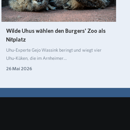
Wilde Uhus wählen den Burgers' Zoo als
Nitplatz
Uhu-Experte Gejo Wassink beringt und wiegt vier
Uhu-Küken, die im Arnheimer…
26 Mai 2026