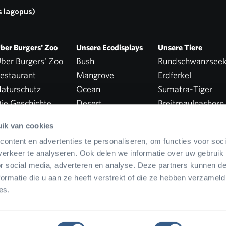
s lagopus)
ber Burgers' Zoo
Unsere Ecodisplays
Unsere Tiere
ber Burgers' Zoo
Bush
Rundschwanzsee
estaurant
Mangrove
Erdferkel
aturschutz
Ocean
Sumatra-Tiger
ie Geschichte
Desert
Breitmaulnashorn
Safari
Alle Tiere
ik van cookies
Rimba
ontent en advertenties te personaliseren, om functies voor soci
Park
erkeer te analyseren. Ook delen we informatie over uw gebruik
or social media, adverteren en analyse. Deze partners kunnen 
ormatie die u aan ze heeft verstrekt of die ze hebben verzameld
es.
bt
Datenschutzerklärung