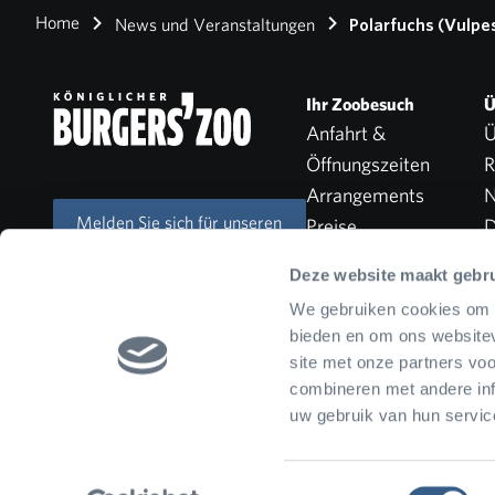
Home
News und Veranstaltungen
Polarfuchs (Vulpe
Ihr Zoobesuch
Ü
Anfahrt &
Ü
Öffnungszeiten
R
Arrangements
N
Melden Sie sich für unseren
Preise
D
Newsletter an
Jahreskarte
Deze website maakt gebru
Einrichtungen
We gebruiken cookies om c
bieden en om ons websitev
site met onze partners vo
combineren met andere inf
uw gebruik van hun servic
Deutsch
Parkordnung
Haustiere sind nicht erlau
Toestemmingsselectie