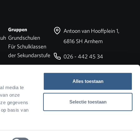
Gruppen
Antoon van Hooffplein 1,
kuh
Grundschulen
6816 SH Arnhem
Für Schulklassen
der Sekundarstufe
026 - 442 45 34
info@burgerszoo.nl
Alles toestaan
al media te
 van onze
Selectie toestaan
deze gegevens
 op basis van
Facebook
Instagram
YouTube
TikTok
Newslette