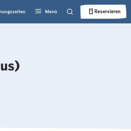
Reservieren
fnungszeiten
Menü
Suche
Reservieren
pus)