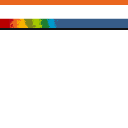
Facebook
Instagram
YouTube
TikTok
Newsletter
Melden Sie sich für unseren Newsletter an
Ihr Zoobesuch