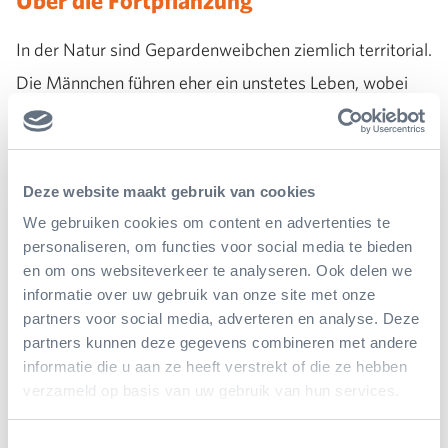
Über die Fortpflanzung
In der Natur sind Gepardenweibchen ziemlich territorial.
Die Männchen führen eher ein unstetes Leben, wobei
Brüder oft jahrelang miteinander umher ziehen. Der Ruf
von fremden männlichen Geparden in ihrem Territorium
löst beim Weibchen einen Eisprung aus. Geparden-
Deze website maakt gebruik van cookies
Welpen werden an einem geschützten Platz blind und
We gebruiken cookies om content en advertenties te
ziemlich hilflos geboren. Gepardenwelpen haben viele
personaliseren, om functies voor social media te bieden
en om ons websiteverkeer te analyseren. Ook delen we
Feinde, sie werden z. B. von Löwen und Hyänen
informatie over uw gebruik van onze site met onze
angegriffen.
partners voor social media, adverteren en analyse. Deze
partners kunnen deze gegevens combineren met andere
informatie die u aan ze heeft verstrekt of die ze hebben
verzameld op basis van uw gebruik van hun services.
Toestemmingsselectie